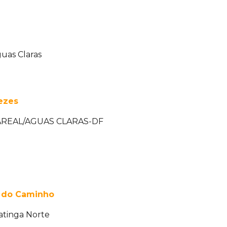
uas Claras
nezes
- AREAL/AGUAS CLARAS-DF
a do Caminho
atinga Norte